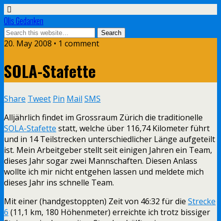
Olis Gedanken
20. May 2008 • 1 comment
SOLA-Stafette
Share
Tweet
Pin
Mail
SMS
Alljährlich findet im Grossraum Zürich die traditionelle
SOLA-Stafette
statt, welche über 116,74 Kilometer führt
und in 14 Teilstrecken unterschiedlicher Länge aufgeteilt
ist. Mein Arbeitgeber stellt seit einigen Jahren ein Team,
dieses Jahr sogar zwei Mannschaften. Diesen Anlass
wollte ich mir nicht entgehen lassen und meldete mich
dieses Jahr ins schnelle Team.
Mit einer (handgestoppten) Zeit von 46:32 für die
Strecke
6
(11,1 km, 180 Höhenmeter) erreichte ich trotz bissiger