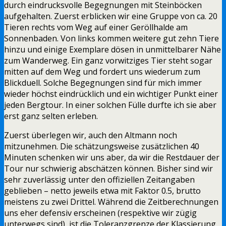
durch eindrucksvolle Begegnungen mit Steinböcken
aufgehalten. Zuerst erblicken wir eine Gruppe von ca. 20
Tieren rechts vom Weg auf einer Geröllhalde am
Sonnenbaden. Von links kommen weitere gut zehn Tiere
hinzu und einige Exemplare dösen in unmittelbarer Nähe
zum Wanderweg. Ein ganz vorwitziges Tier steht sogar
mitten auf dem Weg und fordert uns wiederum zum
Blickduell. Solche Begegnungen sind für mich immer
wieder höchst eindrücklich und ein wichtiger Punkt einer
jeden Bergtour. In einer solchen Fülle durfte ich sie aber
erst ganz selten erleben.
Zuerst überlegen wir, auch den Altmann noch
mitzunehmen. Die schätzungsweise zusätzlichen 40
Minuten schenken wir uns aber, da wir die Restdauer der
Tour nur schwierig abschätzen können. Bisher sind wir
sehr zuverlässig unter den offiziellen Zeitangaben
geblieben – netto jeweils etwa mit Faktor 0.5, brutto
meistens zu zwei Drittel. Während die Zeitberechnungen
uns eher defensiv erscheinen (respektive wir zügig
unterwegs sind), ist die Toleranzgrenze der Klassierung