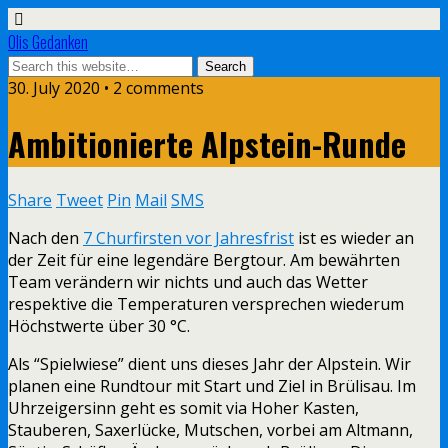
Olis Gedanken
30. July 2020 • 2 comments
Ambitionierte Alpstein-Runde
Share
Tweet
Pin
Mail
SMS
Nach den
7 Churfirsten vor Jahresfrist
ist es wieder an
der Zeit für eine legendäre Bergtour. Am bewährten
Team verändern wir nichts und auch das Wetter
respektive die Temperaturen versprechen wiederum
Höchstwerte über 30 °C.
Als “Spielwiese” dient uns dieses Jahr der Alpstein. Wir
planen eine Rundtour mit Start und Ziel in Brülisau. Im
Uhrzeigersinn geht es somit via Hoher Kasten,
Stauberen, Saxerlücke, Mutschen, vorbei am Altmann,