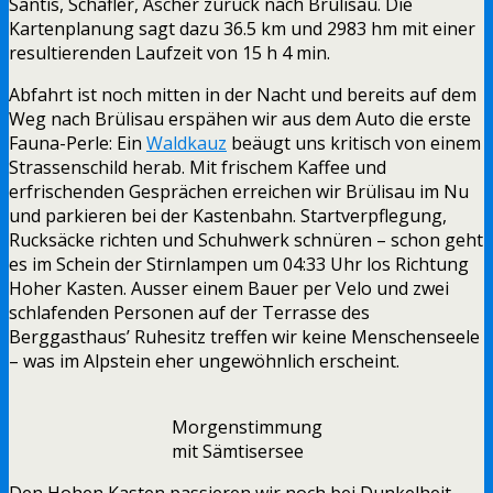
Säntis, Schäfler, Äscher zurück nach Brülisau. Die
Kartenplanung sagt dazu 36.5 km und 2983 hm mit einer
resultierenden Laufzeit von 15 h 4 min.
Abfahrt ist noch mitten in der Nacht und bereits auf dem
Weg nach Brülisau erspähen wir aus dem Auto die erste
Fauna-Perle: Ein
Waldkauz
beäugt uns kritisch von einem
Strassenschild herab. Mit frischem Kaffee und
erfrischenden Gesprächen erreichen wir Brülisau im Nu
und parkieren bei der Kastenbahn. Startverpflegung,
Rucksäcke richten und Schuhwerk schnüren – schon geht
es im Schein der Stirnlampen um 04:33 Uhr los Richtung
Hoher Kasten. Ausser einem Bauer per Velo und zwei
schlafenden Personen auf der Terrasse des
Berggasthaus’ Ruhesitz treffen wir keine Menschenseele
– was im Alpstein eher ungewöhnlich erscheint.
Morgenstimmung
mit Sämtisersee
Den Hohen Kasten passieren wir noch bei Dunkelheit