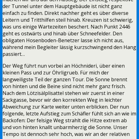
der Tunnel unter dem Hauptgebäude ist nicht ganz
einfach zu finden. Direkt nachher geht es über diverse
Leitern und Tritthilfen steil hinab. Kreuzen ist schwierig,
was uns einige Wartezeiten beschert. Nach Punkt 2446
geht es ostwärts und hinab über Schneefelder. Den
obligaten Hosenboden-Benetzer lasse ich nicht aus,
während mein Begleiter lässig kurzschwingend den Hang
passiert…
Der Weg führt nun vorbei an Höchnideri, über einen
kleinen Pass und zur Öhrligrueb. Für mich der
langweiligste Teil der ganzen Tour. Die Sonne brennt
von hinten und die Beine sind nicht mehr ganz frisch.
Nach dem Lötzisälplisattel stehen wir zuerst in einer
Sackgasse, bevor wir den korrekten Weg in leichter
Abweichung zur Karte weiter unten erblicken. Der nun
folgende, letzte Aufstieg zum Schäfler fühlt sich an wie im
Backofen: Der felsige Weg strahlt die Hitze extrem ab
und von hinten knallt unbarmherzig die Sonne. Unser
Tempo ist dennoch sehr hoch, was wir an der relativen