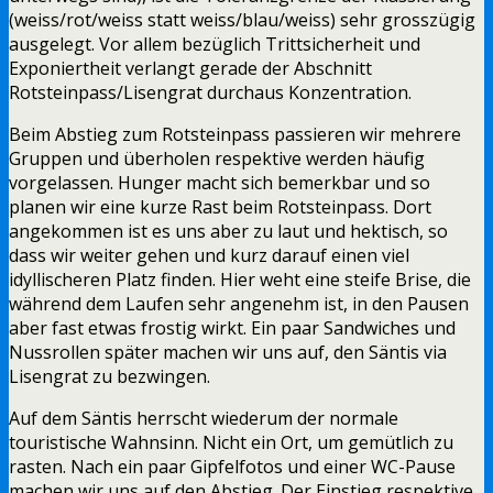
(weiss/rot/weiss statt weiss/blau/weiss) sehr grosszügig
ausgelegt. Vor allem bezüglich Trittsicherheit und
Exponiertheit verlangt gerade der Abschnitt
Rotsteinpass/Lisengrat durchaus Konzentration.
Beim Abstieg zum Rotsteinpass passieren wir mehrere
Gruppen und überholen respektive werden häufig
vorgelassen. Hunger macht sich bemerkbar und so
planen wir eine kurze Rast beim Rotsteinpass. Dort
angekommen ist es uns aber zu laut und hektisch, so
dass wir weiter gehen und kurz darauf einen viel
idyllischeren Platz finden. Hier weht eine steife Brise, die
während dem Laufen sehr angenehm ist, in den Pausen
aber fast etwas frostig wirkt. Ein paar Sandwiches und
Nussrollen später machen wir uns auf, den Säntis via
Lisengrat zu bezwingen.
Auf dem Säntis herrscht wiederum der normale
touristische Wahnsinn. Nicht ein Ort, um gemütlich zu
rasten. Nach ein paar Gipfelfotos und einer WC-Pause
machen wir uns auf den Abstieg. Der Einstieg respektive