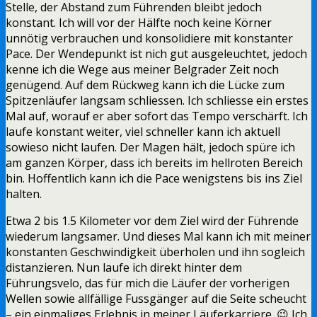
Stelle, der Abstand zum Führenden bleibt jedoch
konstant. Ich will vor der Hälfte noch keine Körner
unnötig verbrauchen und konsolidiere mit konstanter
Pace. Der Wendepunkt ist nich gut ausgeleuchtet, jedoch
kenne ich die Wege aus meiner Belgrader Zeit noch
genügend. Auf dem Rückweg kann ich die Lücke zum
Spitzenläufer langsam schliessen. Ich schliesse ein erstes
Mal auf, worauf er aber sofort das Tempo verschärft. Ich
laufe konstant weiter, viel schneller kann ich aktuell
sowieso nicht laufen. Der Magen hält, jedoch spüre ich
am ganzen Körper, dass ich bereits im hellroten Bereich
bin. Hoffentlich kann ich die Pace wenigstens bis ins Ziel
halten.
Etwa 2 bis 1.5 Kilometer vor dem Ziel wird der Führende
wiederum langsamer. Und dieses Mal kann ich mit meiner
konstanten Geschwindigkeit überholen und ihn sogleich
distanzieren. Nun laufe ich direkt hinter dem
Führungsvelo, das für mich die Läufer der vorherigen
Wellen sowie allfällige Fussgänger auf die Seite scheucht
– ein einmaliges Erlebnis in meiner Läuferkarriere. 😉 Ich