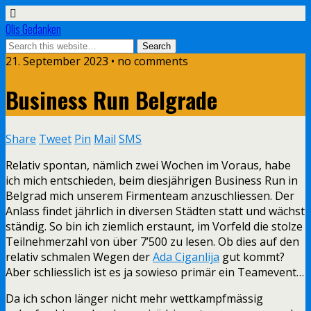
Olis Gedanken
21. September 2023 • no comments
Business Run Belgrade
Share
Tweet
Pin
Mail
SMS
Relativ spontan, nämlich zwei Wochen im Voraus, habe
ich mich entschieden, beim diesjährigen Business Run in
Belgrad mich unserem Firmenteam anzuschliessen. Der
Anlass findet jährlich in diversen Städten statt und wächst
ständig. So bin ich ziemlich erstaunt, im Vorfeld die stolze
Teilnehmerzahl von über 7’500 zu lesen. Ob dies auf den
relativ schmalen Wegen der
Ada Ciganlija
gut kommt?
Aber schliesslich ist es ja sowieso primär ein Teamevent…
Da ich schon länger nicht mehr wettkampfmässig