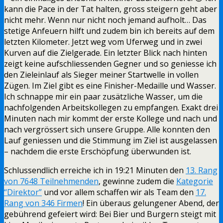
kann die Pace in der Tat halten, gross steigern geht aber
nicht mehr. Wenn nur nicht noch jemand aufholt… Das
stetige Anfeuern hilft und zudem bin ich bereits auf dem
letzten Kilometer. Jetzt weg vom Uferweg und in zwei
Kurven auf die Zielgerade. Ein letzter Blick nach hinten
zeigt keine aufschliessenden Gegner und so geniesse ich
den Zieleinlauf als Sieger meiner Startwelle in vollen
Zügen. Im Ziel gibt es eine Finisher-Medaille und Wasser.
Ich schnappe mir ein paar zusätzliche Wasser, um die
nachfolgenden Arbeitskollegen zu empfangen. Exakt drei
Minuten nach mir kommt der erste Kollege und nach und
nach vergrössert sich unsere Gruppe. Alle konnten den
Lauf geniessen und die Stimmung im Ziel ist ausgelassen
– nachdem die erste Erschöpfung überwunden ist.
Schlussendlich erreiche ich in 19:21 Minuten den
13. Rang
von 7648 Teilnehmenden
, gewinne zudem die
Kategorie
“Direktor”
und vor allem schaffen wir als Team den
17.
Rang von 346 Firmen
! Ein überaus gelungener Abend, der
gebührend gefeiert wird: Bei Bier und Burgern steigt mit