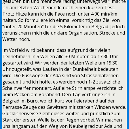
gelaufen bin und mehr zweirädrig unterwegs war, mache
ich am letzten Wochenende noch einen kurzen Test.
Trotz Hitze kann ich die Pace noch unter 4:00 min/km
halten. So formuliere ich einmal vorsichtig das Ziel von
“unter 20 Minuten” für die 5 Kilometer in Belgrad. Jedoch
verunsichern mich die unklare Organisation, Strecke und
Wetter noch.
Im Vorfeld wird bekannt, dass aufgrund der vielen
Teilnehmern in 5 Wellen alle 30 Minuten ab 17:30 Uhr
gestartet wird. Wir werden der letzten Welle um 19:30
Uhr zugeteilt, was Laufen in der Dunkelheit bedeuten
wird. Die Fusswege der Ada sind von Strassenlaternen
gesäumt und ich hoffe, es werden noch 1-2 zusätzliche
Scheinwerfer montiert. Auf eine Stirnlampe verzichte ich
beim Packen am Vorabend. Den Tag verbringe ich in
Belgrad im Büro, wo ich kurz vor Feierabend auf der
Terrasse Zeuge des Gewitters mit starken Winden werde.
Glücklicherweise zieht dieses weiter und pünktlich zum
Start der ersten Welle ist der Regen vorbei. Wir machen
uns langsam auf den Weg von Neubelgrad zur Ada und