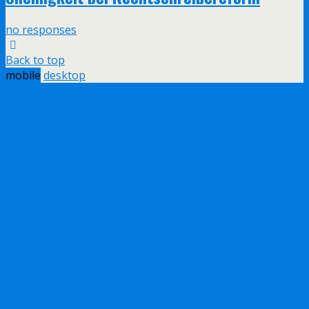
no responses
Back to top
mobile
desktop