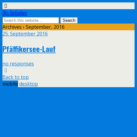
Olis Gedanken
Archives › September, 2016
25. September 2016
Pfäffikersee-Lauf
no responses
Back to top
mobile
desktop