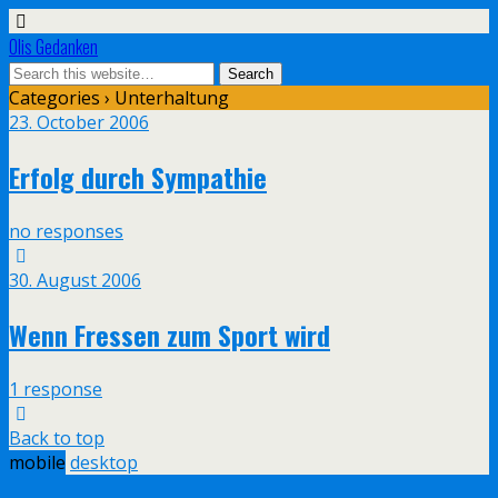
Olis Gedanken
Categories ›
Unterhaltung
23. October 2006
Erfolg durch Sympathie
no responses
30. August 2006
Wenn Fressen zum Sport wird
1 response
Back to top
mobile
desktop