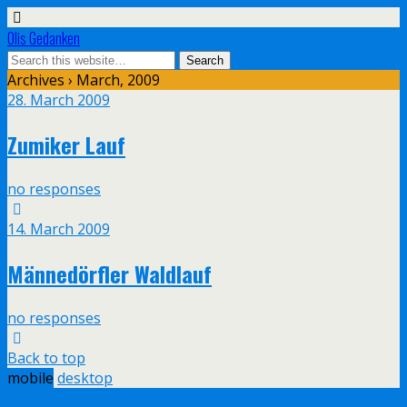
Olis Gedanken
Archives › March, 2009
28. March 2009
Zumiker Lauf
no responses
14. March 2009
Männedörfler Waldlauf
no responses
Back to top
mobile
desktop