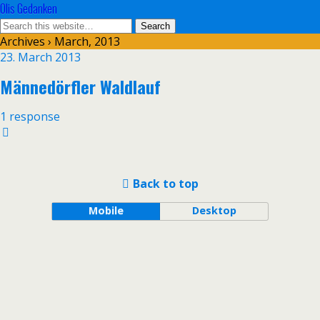
Olis Gedanken
Archives › March, 2013
23. March 2013
Männedörfler Waldlauf
1 response
Back to top
Mobile
Desktop