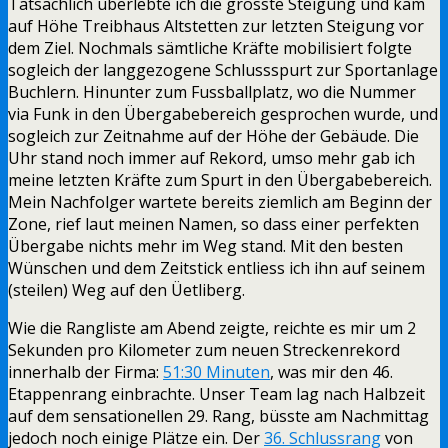
Tatsächlich überlebte ich die grösste Steigung und kam
auf Höhe Treibhaus Altstetten zur letzten Steigung vor
dem Ziel. Nochmals sämtliche Kräfte mobilisiert folgte
sogleich der langgezogene Schlussspurt zur Sportanlage
Buchlern. Hinunter zum Fussballplatz, wo die Nummer
via Funk in den Übergabebereich gesprochen wurde, und
sogleich zur Zeitnahme auf der Höhe der Gebäude. Die
Uhr stand noch immer auf Rekord, umso mehr gab ich
meine letzten Kräfte zum Spurt in den Übergabebereich.
Mein Nachfolger wartete bereits ziemlich am Beginn der
Zone, rief laut meinen Namen, so dass einer perfekten
Übergabe nichts mehr im Weg stand. Mit den besten
Wünschen und dem Zeitstick entliess ich ihn auf seinem
(steilen) Weg auf den Üetliberg.
Wie die Rangliste am Abend zeigte, reichte es mir um 2
Sekunden pro Kilometer zum neuen Streckenrekord
innerhalb der Firma:
51:30 Minuten
, was mir den 46.
Etappenrang einbrachte. Unser Team lag nach Halbzeit
auf dem sensationellen 29. Rang, büsste am Nachmittag
jedoch noch einige Plätze ein. Der
36. Schlussrang
von